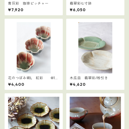
青灰彩 珈琲ピッチャー
翡翠彩七寸鉢
¥7,920
¥6,050
花のつぼみ碗L 紅彩 Φ12
木瓜皿 翡翠彩/粉引き
㎝
¥4,400
¥4,620