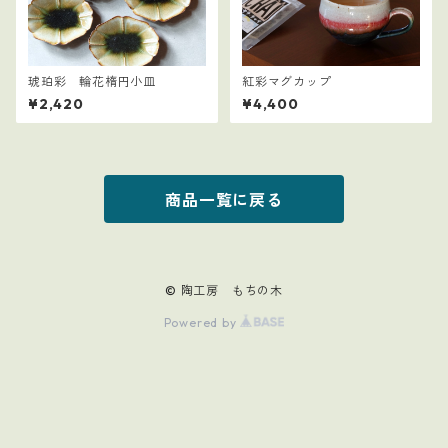
琥珀彩 輪花楕円小皿
紅彩マグカップ
¥2,420
¥4,400
商品一覧に戻る
© 陶工房 もちの木
Powered by