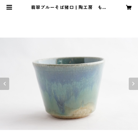
翡翠ブルーそば猪口 | 陶工房 もち
の木