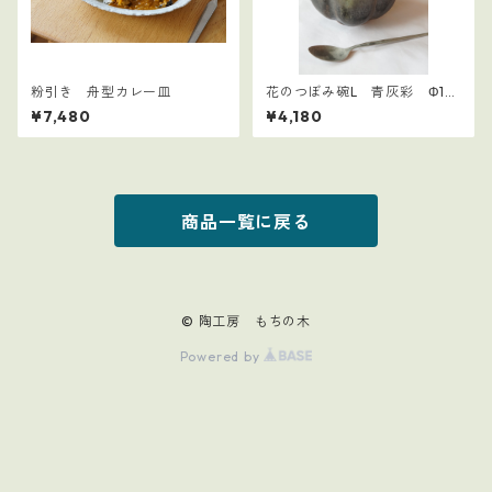
粉引き 舟型カレー皿
花のつぼみ碗L 青灰彩 Φ12
㎝
¥7,480
¥4,180
商品一覧に戻る
© 陶工房 もちの木
Powered by