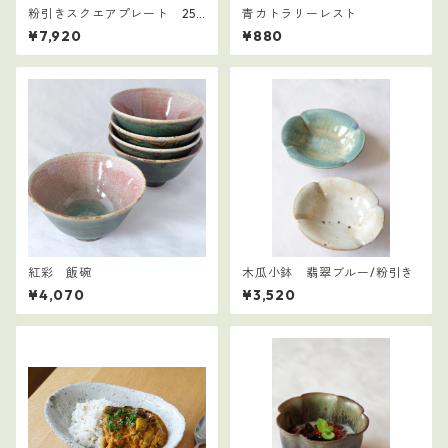
粉引きスクエアプレート 25
青カトラリーレスト
㎝角
¥7,920
¥880
紅彩 飯碗
木瓜小鉢 翡翠ブルー/粉引き
¥4,070
¥3,520