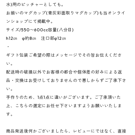
水)用のピッチャーとしても。
お揃いのマグカップ(青灰彩面取りマグカップ)も当オンライ
ンショップにて掲載中。
サイズ/550〜600cc容量(八分目)
h12㎝ φ約8㎝ 注口部φ12㎝
・
ギフト包装ご希望の際はメッセージでその旨お伝えくださ
い。
配送時の破損以外でお客様の都合や個体差の好みによる返
品・交換はお受けしておりませんので悪しからずご了承下さ
い。
手作りのため、1点1点に違いがございます。ご了承頂いた
上、こちらの選定にお任せ下さいますようお願いいたしま
す。
商品発送後何かございましたら、レビューにではなく、直接