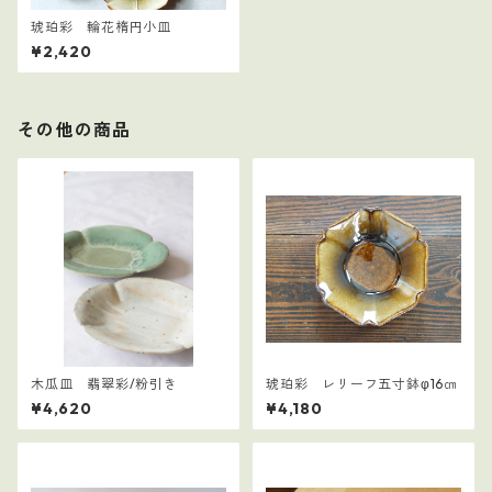
琥珀彩 輪花楕円小皿
¥2,420
その他の商品
木瓜皿 翡翠彩/粉引き
琥珀彩 レリーフ五寸鉢φ16㎝
¥4,620
¥4,180