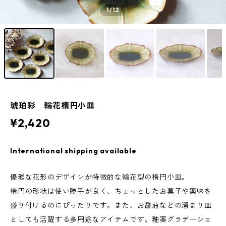
1
/12
琥珀彩 輪花楕円小皿
¥2,420
International shipping available
優雅な花形のデザインが特徴的な輪花型の楕円小皿。
楕円の形状は使い勝手が良く、ちょっとしたお菓子や薬味を
盛り付けるのにぴったりです。また、お醤油などの溜まり皿
としても活躍する多用途なアイテムです。釉薬グラデーショ