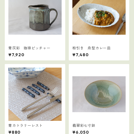
青灰彩 珈琲ピッチャー
粉引き 舟型カレー皿
¥7,920
¥7,480
青カトラリーレスト
翡翠彩七寸鉢
¥880
¥6,050