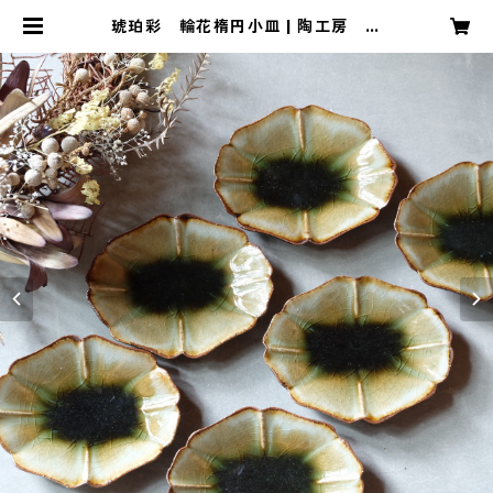
琥珀彩 輪花楕円小皿 | 陶工房 も
ちの木