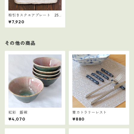
粉引きスクエアプレート 25
㎝角
¥7,920
その他の商品
紅彩 飯碗
青カトラリーレスト
¥4,070
¥880