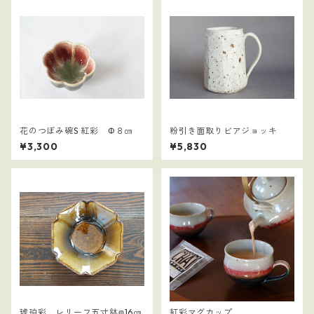
花のつぼみ碗S 紅彩 Φ８㎝
粉引き面取りビアジョッキ
¥3,300
¥5,830
琥珀彩 レリーフ五寸鉢φ16㎝
紅彩マグカップ